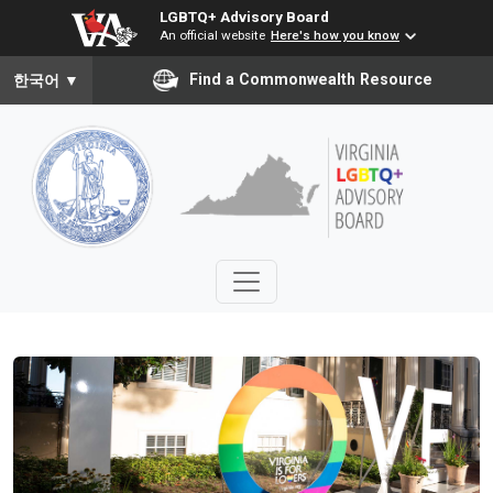
LGBTQ+ Advisory Board
An official website
Here's how you know
To ensure accurate screen reader translation, please ensure you
Find a Commonwealth Resource
한국어
▼